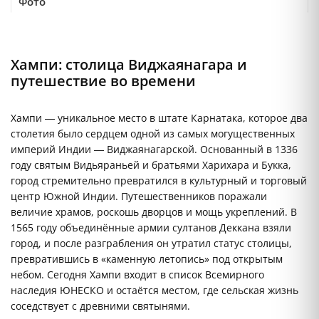
Фото
Хампи: столица Виджаянагара и
путешествие во времени
Хампи — уникальное место в штате Карнатака, которое два
столетия было сердцем одной из самых могущественных
империй Индии — Виджаянагарской. Основанный в 1336
году святым Видьяраньей и братьями Харихара и Букка,
город стремительно превратился в культурный и торговый
центр Южной Индии. Путешественников поражали
величие храмов, роскошь дворцов и мощь укреплений. В
1565 году объединённые армии султанов Деккана взяли
город, и после разграбления он утратил статус столицы,
превратившись в «каменную летопись» под открытым
небом. Сегодня Хампи входит в список Всемирного
наследия ЮНЕСКО и остаётся местом, где сельская жизнь
соседствует с древними святынями.