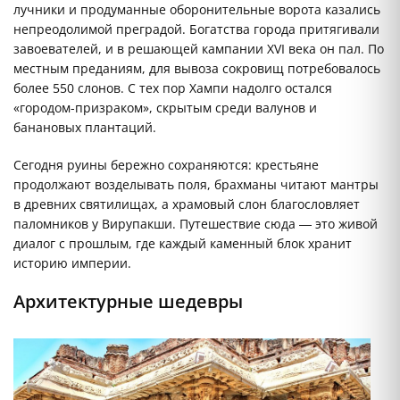
лучники и продуманные оборонительные ворота казались
непреодолимой преградой. Богатства города притягивали
завоевателей, и в решающей кампании XVI века он пал. По
местным преданиям, для вывоза сокровищ потребовалось
более 550 слонов. С тех пор Хампи надолго остался
«городом-призраком», скрытым среди валунов и
банановых плантаций.
Сегодня руины бережно сохраняются: крестьяне
продолжают возделывать поля, брахманы читают мантры
в древних святилищах, а храмовый слон благословляет
паломников у Вирупакши. Путешествие сюда — это живой
диалог с прошлым, где каждый каменный блок хранит
историю империи.
Архитектурные шедевры