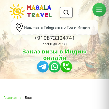
Наш чат в Telegram по Гоа и Индии
+919873304741
с 9:00 до 21:30
Заказ визы в Индию
онлайн
Главная
Блог