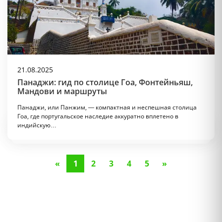
21.08.2025
Панаджи: гид по столице Гоа, Фонтейньяш,
Мандови и маршруты
Панаджи, или Панжим, — компактная и неспешная столица
Гоа, где португальское наследие аккуратно вплетено в
индийскую…
«
1
2
3
4
5
»