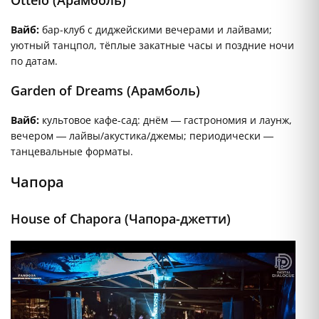
Ottelo (Арамболь)
Вайб:
бар-клуб с диджейскими вечерами и лайвами;
уютный танцпол, тёплые закатные часы и поздние ночи
по датам.
Garden of Dreams (Арамболь)
Вайб:
культовое кафе-сад: днём — гастрономия и лаунж,
вечером — лайвы/акустика/джемы; периодически —
танцевальные форматы.
Чапора
House of Chapora (Чапора-джетти)