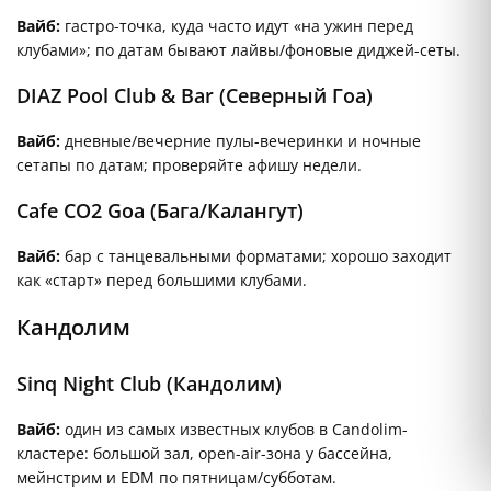
Вайб:
гастро-точка, куда часто идут «на ужин перед
клубами»; по датам бывают лайвы/фоновые диджей-сеты.
DIAZ Pool Club & Bar (Северный Гоа)
Вайб:
дневные/вечерние пулы-вечеринки и ночные
сетапы по датам; проверяйте афишу недели.
Cafe CO2 Goa (Бага/Калангут)
Вайб:
бар с танцевальными форматами; хорошо заходит
как «старт» перед большими клубами.
Кандолим
Sinq Night Club (Кандолим)
Вайб:
один из самых известных клубов в Candolim-
кластере: большой зал, open-air-зона у бассейна,
мейнстрим и EDM по пятницам/субботам.