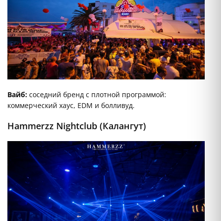
Вайб:
соседний бренд с плотной программой:
коммерческий хаус, EDM и болливуд.
Hammerzz Nightclub (Калангут)