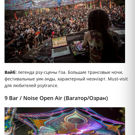
Вайб:
легенда psy-сцены Гоа. Большие трансовые ночи,
фестивальные уик-энды, характерный неон/арт. Must-visit
для любителей psytrance.
9 Bar / Noise Open Air (Вагатор/Озран)