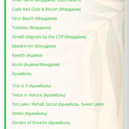
Code Red Club & Resort (Морджим)
Farzi Beach (Морджим)
Tomatos (Морджим)
One80 Degrees by the Cliff (Морджим)
Dpedro Inn (Мандрем)
Raeeth (Ашвем)
Azule (Ашвем/Мандрем)
Арамболь
This Is It (Арамболь)
Twice in Nature (Арамболь)
Om Lake / Rehab Social (Арамболь, Sweet Lake)
Ottelo (Арамболь)
Garden of Dreams (Арамболь)