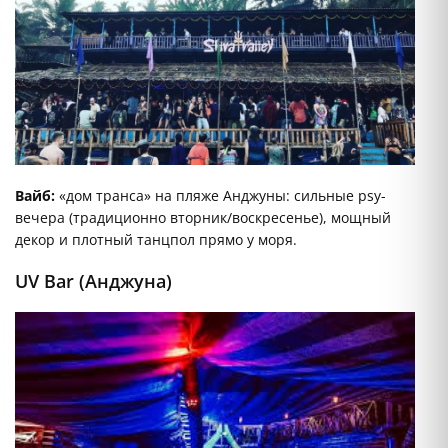
Вайб:
«дом транса» на пляже Анджуны: сильные psy-
вечера (традиционно вторник/воскресенье), мощный
декор и плотный танцпол прямо у моря.
UV Bar (Анджуна)