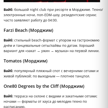
Вайб:
большой night club при ресорте в Морджиме. Техно/
электронные ночи, поп-EDM-шоу, резидентские серии;
часто заявляют работу до 04:00.
Farzi Beach (Морджим)
Вайб:
стильный beach-формат с упором на гастрономию
днём и танцевальные сеты/лайвы по датам. Хороший
вариант для «закат → ужин → музыка» на первой линии.
Tomatos (Морджим)
Вайб:
популярный пляжный спот с вечерними сетами и
живой публикой; по выходным — плотнее танцпол.
One80 Degrees by the Cliff (Морджим)
Вайб:
терраса на склоне с видами и закатными сетами;
ночами — форматы от хауса до мелодик-техно по
расписанию.