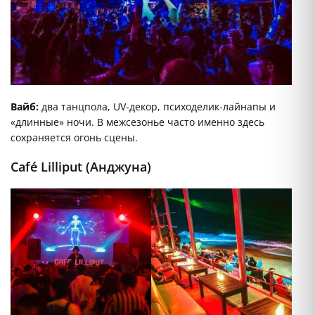
Вайб:
два танцпола, UV-декор, психоделик-лайнапы и
«длинные» ночи. В межсезонье часто именно здесь
сохраняется огонь сцены.
Café Lilliput (Анджуна)