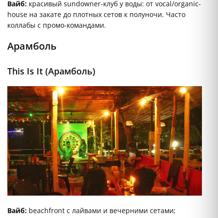
Вайб:
красивый sundowner-клуб у воды: от vocal/organic-
house на закате до плотных сетов к полуночи. Часто
коллабы с промо-командами.
Арамболь
This Is It (Арамболь)
Вайб:
beachfront c лайвами и вечерними сетами;