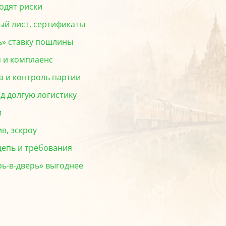
ходят риски
ый лист, сертификаты
ть» ставку пошлины
 и комплаенс
а и контроль партии
д долгую логистику
и
в, эскроу
цепь и требования
рь-в-дверь» выгоднее