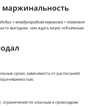
ть маржинальность
 Индии
+
международная перевозка
+
таможня
а часто выгоднее, чем ждать море; «объёмным
модал
льные сроки, зависимость от расписаний/
оборачиваемостью.
кг, ограничения по опасным и громоздким