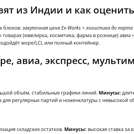
озят из Индии и как оцени
х блоков:
закупочная цена Ex-Works
+
логистика до порта
х» товарах (ювелирка, косметика, фарма в рознице) ави
 подойдёт море/LCL или полный контейнер.
ре, авиа, экспресс, мульти
ольшой объём, стабильные графики линий.
Минусы:
длите
а для регулярных партий и номенклатуры с невысокой 
зация складских остатков.
Минусы:
высокая ставка за 