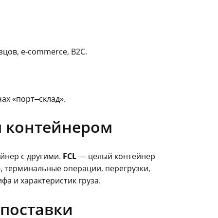
цов, e-commerce, B2C.
ах «порт–склад».
м контейнером
ейнер с другими.
FCL
— целый контейнер
ию, терминальные операции, перегрузки,
фа и характеристик груза.
 поставки