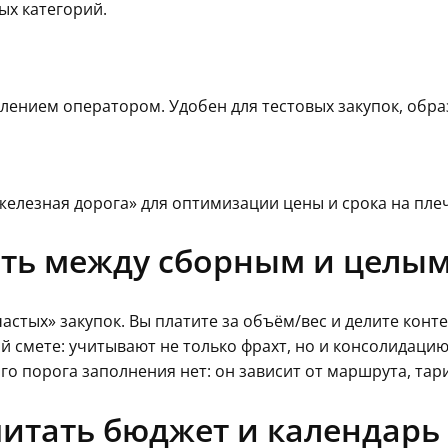
ых категорий.
ением оператором. Удобен для тестовых закупок, образ
железная дорога» для оптимизации цены и срока на плеч
рать между сборным и целы
астых» закупок. Вы платите за объём/вес и делите конт
лной смете: учитывают не только фрахт, но и консолидац
го порога заполнения нет: он зависит от маршрута, тари
считать бюджет и календарь