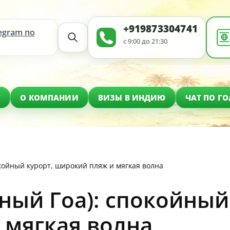
+919873304741
egram по
с 9:00 до 21:30
Г
О КОМПАНИИ
ВИЗЫ В ИНДИЮ
ЧАТ ПО ГО
койный курорт, широкий пляж и мягкая волна
ый Гоа): спокойный 
 мягкая волна