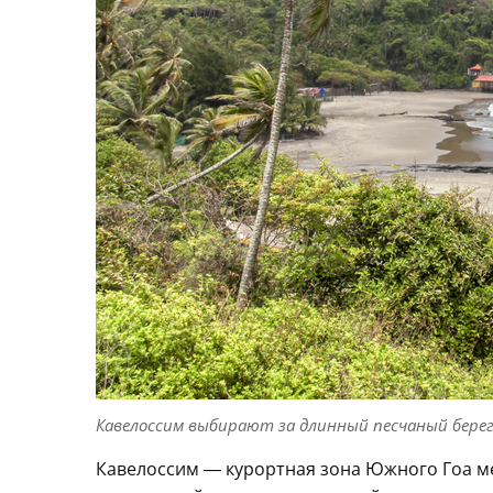
Кавелоссим выбирают за длинный песчаный берег
Кавелоссим — курортная зона Южного Гоа м