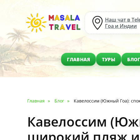
Наш чат в Tel
Гоа и Индии
ГЛАВНАЯ
ТУРЫ
БЛО
Главная
Блог
Кавелоссим (Южный Гоа): спо
Кавелоссим (Южн
широкий пляж и