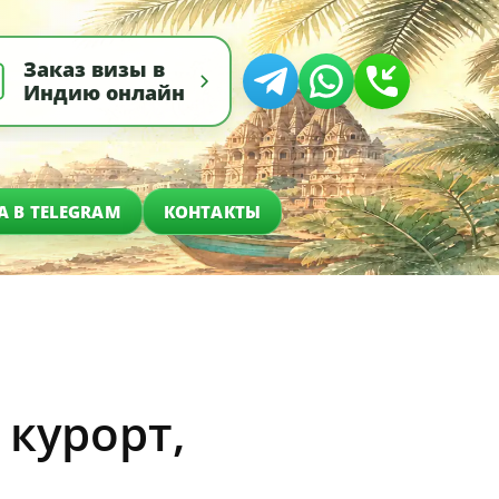
Заказ визы в
Индию онлайн
А В TELEGRAM
КОНТАКТЫ
курорт,