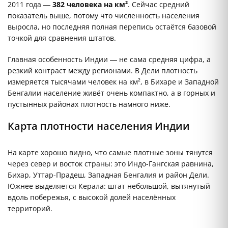
2011 года —
382 человека на км²
. Сейчас средний
показатель выше, потому что численность населения
выросла, но последняя полная перепись остаётся базовой
точкой для сравнения штатов.
Главная особенность Индии — не сама средняя цифра, а
резкий контраст между регионами. В Дели плотность
измеряется тысячами человек на км², в Бихаре и Западной
Бенгалии население живёт очень компактно, а в горных и
пустынных районах плотность намного ниже.
Карта плотности населения Индии
На карте хорошо видно, что самые плотные зоны тянутся
через север и восток страны: это Индо-Гангская равнина,
Бихар, Уттар-Прадеш, Западная Бенгалия и район Дели.
Южнее выделяется Керала: штат небольшой, вытянутый
вдоль побережья, с высокой долей населённых
территорий.