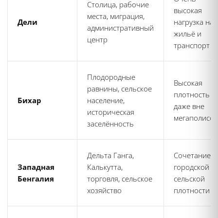
Столица, рабочие
высокая
места, миграция,
Дели
нагрузка на
административный
жильё и
центр
транспорт
Плодородные
Высокая
равнины, сельское
плотность
Бихар
население,
даже вне
историческая
мегаполисов
заселённость
Дельта Ганга,
Сочетание
Западная
Калькутта,
городской и
Бенгалия
торговля, сельское
сельской
хозяйство
плотности