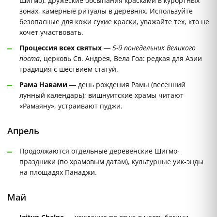
Шигмо): дружеские обсыпания красками в курортных
зонах, камерные ритуалы в деревнях. Используйте
безопасные для кожи сухие краски, уважайте тех, кто не
хочет участвовать.
Процессия всех святых
—
5-й понедельник Великого
поста
, церковь Св. Андрея, Вела Гоа: редкая для Азии
традиция с шествием статуй.
Рама Навами
— день рождения Рамы (весенний
лунный календарь); вишнуитские храмы читают
«Рамаяну», устраивают пуджи.
Апрель
Продолжаются отдельные деревенские Шигмо-
праздники (по храмовым датам), культурные уик-энды
на площадях Панаджи.
Май