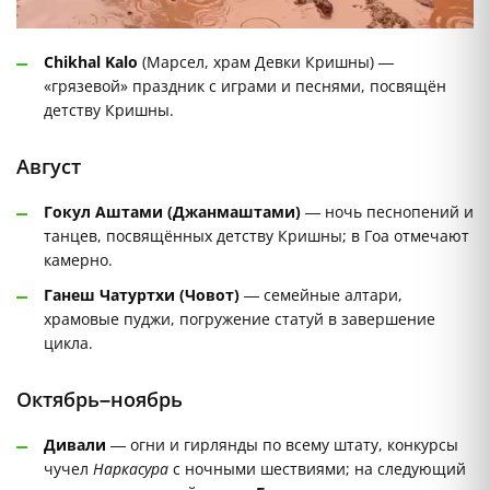
Chikhal Kalo
(Марсел, храм Девки Кришны) —
«грязевой» праздник с играми и песнями, посвящён
детству Кришны.
Август
Гокул Аштами (Джанмаштами)
— ночь песнопений и
танцев, посвящённых детству Кришны; в Гоа отмечают
камерно.
Ганеш Чатуртхи (Човот)
— семейные алтари,
храмовые пуджи, погружение статуй в завершение
цикла.
Октябрь–ноябрь
Дивали
— огни и гирлянды по всему штату, конкурсы
чучел
Наркасура
с ночными шествиями; на следующий