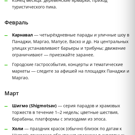
Конец месяца: деревенские ярмарки, приход
туристического пика.
Февраль
Карнавал
— четырёхдневные парады и уличные шоу в
Панаджи, Маргао, Мапусе, Васко и др. На центральных
улицах устанавливают барьеры и трибуны; движение
ограничивают — приезжайте заранее.
Городские гастрособытия, концерты и тематические
маркеты — следите за афишей на площадях Панаджи и
Маргао.
Март
Шигмо (Shigmotsav)
— серия парадов и храмовых
торжеств в течение 1–2 недель; цветные шествия,
барабаны, платформы с эпизодами из эпоса.
Холи
— праздник красок (обычно близок по датам к