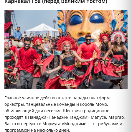
Карнавал Гоа (перед Великим постом)
Главное уличное действо штата: парады платформ,
оркестры, танцевальные команды и король Момо,
объявляющий дни веселья. Шествия традиционно
проходят в Панаджи (Панаджи/Панджим), Мапусе, Маргао,
Васко и нередко в Мормугао/Морджиме — с трибунами и
программой на несколько дней.