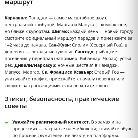
маршрут
Карнавал:
Панаджи — самое масштабное шоу с
центральной трибуной; Маргао и Мапуса — компактнее,
но ближе к курортам.
Шигмо:
каждый день — новый город;
смотрите официальный маршрут парадов и приезжайте за
1–2 часа до начала.
Сан-Жуан:
Сиолим (Северный Гоа), в
деревнях — локальные гулянья.
Сангодд:
рыбацкие
поселения у переправ (например, Рибандар–Чорао), устья
рек.
Дивали/Наркасур:
ночные шествия в Панаджи,
Мапусе, Маргао.
Св. Франциск Ксавьер:
Старый Гоа —
учитывайте трафик, приезжайте к началу новенны или
следите за трансляциями, если не хотите толпы.
Этикет, безопасность, практические
советы
Уважайте религиозный контекст.
В храмах и на
процессиях — закрытые плечи/колени; снимайте обувь
по просьбе служителей, не лезьте на платформы.