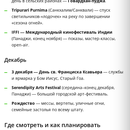
день в сельских районах —
Говардхан-пуджа
.
Tripurari Purnima
(Санкхалим/Санквали) — спуск
светильников-«лодочек» на реку по завершении
«сезона огней».
IFFI — Международный кинофестиваль Индии
(Панаджи, конец ноября) — показы, мастер-классы,
open-air.
Декабрь
3 декабря — День св. Франциска Ксавьера
— службы
и ярмарка у Бом Иисус, Старый Гоа.
Serendipity Arts Festival
(середина–конец декабря,
Панаджи) — большой городской арт-фестиваль.
Рождество
— мессы, вертепы, уличные огни,
семейные застолья по всему штату.
Где смотреть и как планировать