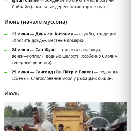
Igitun Chalne
— хождение по огню в честь богини
Лайрайи (локальные деревенские торжества).
Июнь (начало муссона)
13 июня — День св. Антония
— службы, традиции
«просить дождь», местные ярмарки.
24 июня — Сан-Жуан
— прыжки в колодцы,
венки-«коппел», водные шалости (особенно Сиолим,
северные деревни).
29 июня — Сангодд (Св. Пётр и Павел)
— лодочные
«сцены», благословение моря у рыбацких общин.
Июль