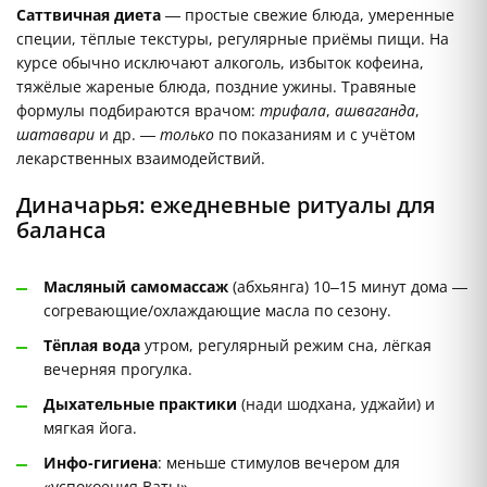
Саттвичная диета
— простые свежие блюда, умеренные
специи, тёплые текстуры, регулярные приёмы пищи. На
курсе обычно исключают алкоголь, избыток кофеина,
тяжёлые жареные блюда, поздние ужины. Травяные
формулы подбираются врачом:
трифала
,
ашваганда
,
шатавари
и др. —
только
по показаниям и с учётом
лекарственных взаимодействий.
Диначарья: ежедневные ритуалы для
баланса
Масляный самомассаж
(абхьянга) 10–15 минут дома —
согревающие/охлаждающие масла по сезону.
Тёплая вода
утром, регулярный режим сна, лёгкая
вечерняя прогулка.
Дыхательные практики
(нади шодхана, уджайи) и
мягкая йога.
Инфо-гигиена
: меньше стимулов вечером для
«успокоения Ваты».