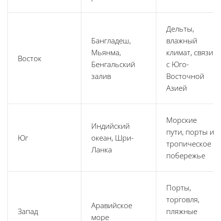
Дельты,
Бангладеш,
влажный
Мьянма,
климат, связи
Восток
Бенгальский
с Юго-
залив
Восточной
Азией
Морские
Индийский
пути, порты и
Юг
океан, Шри-
тропическое
Ланка
побережье
Порты,
торговля,
Аравийское
Запад
пляжные
море