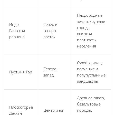
Плодородные
земли, крупные
Индо-
Север и
города,
Гангская
северо-
высокая
равнина
восток
плотность
населения
Сухой климат,
Северо-
песчаные и
Пустыня Тар
запад
полупустынные
ландшафты
Древнее плато,
базальтовые
Плоскогорье
Центр и юг
породы,
Деккан