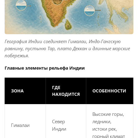
География Индии соединяет Гималаи, Индо-Гангскую
равнину, пустыню Тар, плато Деккан и длинные морские
побережья.
Главные элементы рельефа Индии
ГДЕ
ЗОНА
ОСОБЕННОСТИ
НАХОДИТСЯ
Высокие горы,
Север
ледники,
Гималаи
Индии
истоки рек,
горный климат