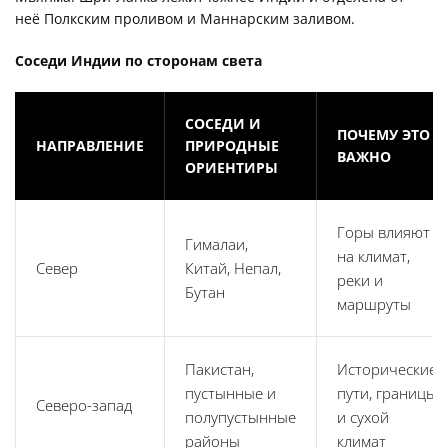
неё Полкским проливом и Маннарским заливом.
Соседи Индии по сторонам света
СОСЕДИ И
ПОЧЕМУ ЭТО
НАПРАВЛЕНИЕ
ПРИРОДНЫЕ
ВАЖНО
ОРИЕНТИРЫ
Горы влияют
Гималаи,
на климат,
Север
Китай, Непал,
реки и
Бутан
маршруты
Пакистан,
Исторические
пустынные и
пути, границы
Северо-запад
полупустынные
и сухой
районы
климат