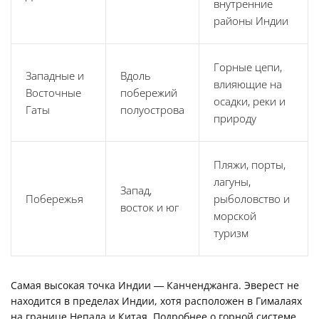
внутренние
районы Индии
Горные цепи,
Западные и
Вдоль
влияющие на
Восточные
побережий
осадки, реки и
Гаты
полуострова
природу
Пляжи, порты,
лагуны,
Запад,
Побережья
рыболовство и
восток и юг
морской
туризм
Самая высокая точка Индии — Канченджанга. Эверест не
находится в пределах Индии, хотя расположен в Гималаях
на границе Непала и Китая. Подробнее о горной системе