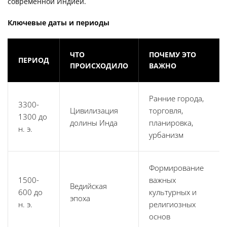
современной Индией.
Ключевые даты и периоды
ЧТО
ПОЧЕМУ ЭТО
ПЕРИОД
ПРОИСХОДИЛО
ВАЖНО
Ранние города,
3300-
Цивилизация
торговля,
1300 до
долины Инда
планировка,
н. э.
урбанизм
Формирование
1500-
важных
Ведийская
600 до
культурных и
эпоха
н. э.
религиозных
основ