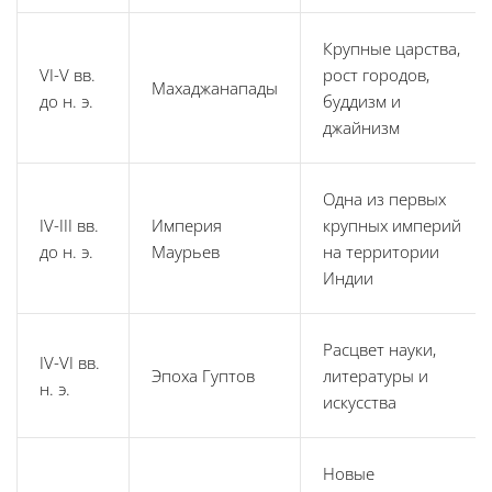
Крупные царства,
VI-V вв.
рост городов,
Махаджанапады
до н. э.
буддизм и
джайнизм
Одна из первых
IV-III вв.
Империя
крупных империй
до н. э.
Маурьев
на территории
Индии
Расцвет науки,
IV-VI вв.
Эпоха Гуптов
литературы и
н. э.
искусства
Новые