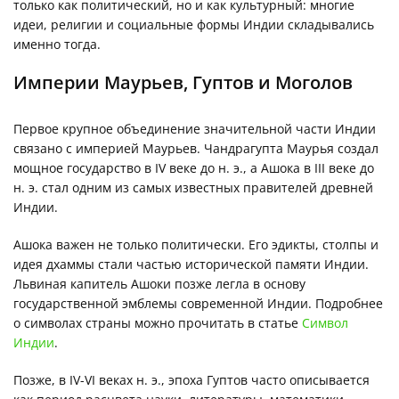
только как политический, но и как культурный: многие
идеи, религии и социальные формы Индии складывались
именно тогда.
Империи Маурьев, Гуптов и Моголов
Первое крупное объединение значительной части Индии
связано с империей Маурьев. Чандрагупта Маурья создал
мощное государство в IV веке до н. э., а Ашока в III веке до
н. э. стал одним из самых известных правителей древней
Индии.
Ашока важен не только политически. Его эдикты, столпы и
идея дхаммы стали частью исторической памяти Индии.
Львиная капитель Ашоки позже легла в основу
государственной эмблемы современной Индии. Подробнее
о символах страны можно прочитать в статье
Символ
Индии
.
Позже, в IV-VI веках н. э., эпоха Гуптов часто описывается