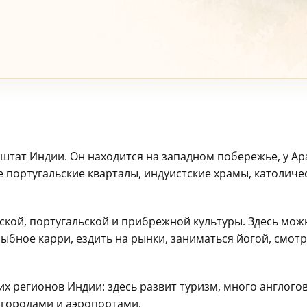
 а штат Индии. Он находится на западном побережье, у 
е португальские кварталы, индуистские храмы, католиче
кой, португальской и прибрежной культуры. Здесь можн
ное карри, ездить на рынки, заниматься йогой, смотре
гих регионов Индии: здесь развит туризм, много англо
 городами и аэропортами.