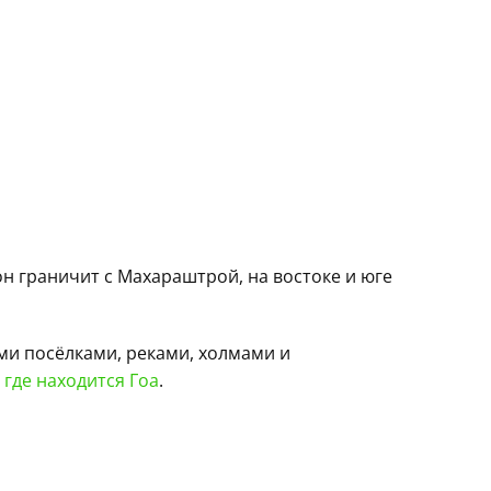
н граничит с Махараштрой, на востоке и юге
ыми посёлками, реками, холмами и
е
где находится Гоа
.